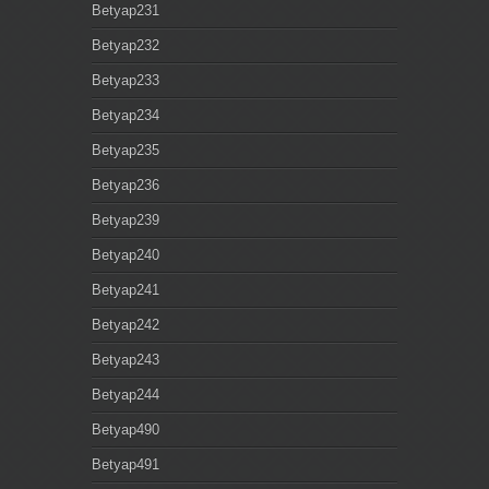
Betyap231
Betyap232
Betyap233
Betyap234
Betyap235
Betyap236
Betyap239
Betyap240
Betyap241
Betyap242
Betyap243
Betyap244
Betyap490
Betyap491