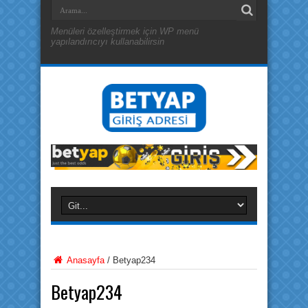
Menüleri özelleştirmek için WP menü
yapılandırıcıyı kullanabilirsin
Anasayfa
/
Betyap234
Betyap234