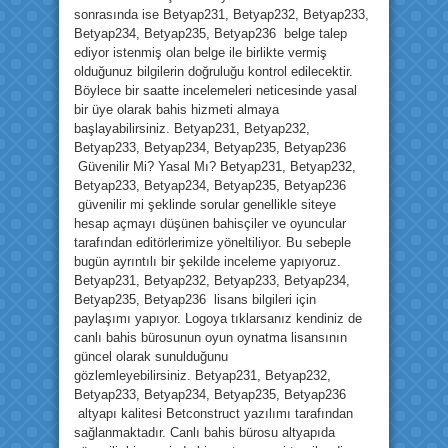
sonrasında ise Betyap231, Betyap232, Betyap233,
Betyap234, Betyap235, Betyap236 belge talep
ediyor istenmiş olan belge ile birlikte vermiş
olduğunuz bilgilerin doğruluğu kontrol edilecektir.
Böylece bir saatte incelemeleri neticesinde yasal
bir üye olarak bahis hizmeti almaya
başlayabilirsiniz. Betyap231, Betyap232,
Betyap233, Betyap234, Betyap235, Betyap236
Güvenilir Mi? Yasal Mı? Betyap231, Betyap232,
Betyap233, Betyap234, Betyap235, Betyap236
güvenilir mi şeklinde sorular genellikle siteye
hesap açmayı düşünen bahisçiler ve oyuncular
tarafından editörlerimize yöneltiliyor. Bu sebeple
bugün ayrıntılı bir şekilde inceleme yapıyoruz.
Betyap231, Betyap232, Betyap233, Betyap234,
Betyap235, Betyap236 lisans bilgileri için
paylaşımı yapıyor. Logoya tıklarsanız kendiniz de
canlı bahis bürosunun oyun oynatma lisansının
güncel olarak sunulduğunu
gözlemleyebilirsiniz. Betyap231, Betyap232,
Betyap233, Betyap234, Betyap235, Betyap236
altyapı kalitesi Betconstruct yazılımı tarafından
sağlanmaktadır. Canlı bahis bürosu altyapıda