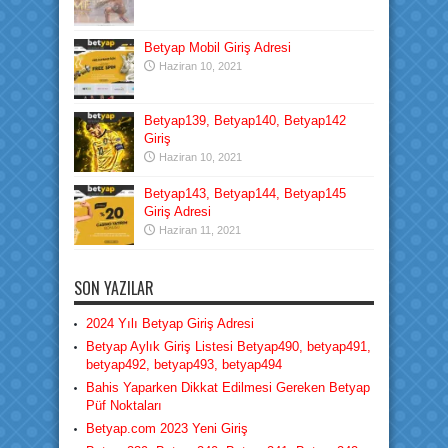
Betyap Mobil Giriş Adresi
Haziran 10, 2021
Betyap139, Betyap140, Betyap142
Giriş
Haziran 10, 2021
Betyap143, Betyap144, Betyap145
Giriş Adresi
Haziran 11, 2021
SON YAZILAR
2024 Yılı Betyap Giriş Adresi
Betyap Aylık Giriş Listesi Betyap490, betyap491,
betyap492, betyap493, betyap494
Bahis Yaparken Dikkat Edilmesi Gereken Betyap
Püf Noktaları
Betyap.com 2023 Yeni Giriş