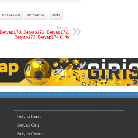
BETYAP168
BETYAP169
GIRIŞ
Sonraki:
Betyap170, Betyap171, Betyap172,
Betyap173, Betyap174 Giriş
Betyap Bonus
Betyap Giriş
Betyap Casino