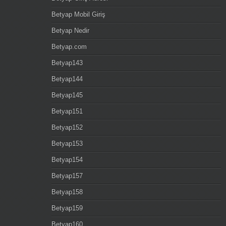
Betyap Mobil Giriş
Betyap Nedir
Betyap.com
Betyap143
Betyap144
Betyap145
Betyap151
Betyap152
Betyap153
Betyap154
Betyap157
Betyap158
Betyap159
Betyap160