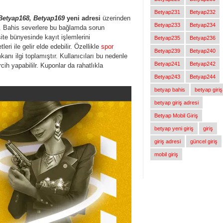
Betyap231
Betyap232
Betyap168, Betyap169
yeni adresi
üzerinden
Betyap233
Betyap234
ır. Bahis severlere bu bağlamda sorun
ite bünyesinde kayıt işlemlerini
Betyap235
Betyap236
eri ile gelir elde edebilir. Özellikle
spor
Betyap239
Betyap240
anı ilgi toplamıştır. Kullanıcıları bu nedenle
Betyap241
Betyap242
ih yapabililr. Kuponlar da rahatlıkla
Betyap243
Betyap244
betyap bahis
betyap giriş
betyap giriş adresi
Betyap Mobil Giriş
betyap yeni giriş
giriş
giriş adresi
güncel giriş
mobil giriş