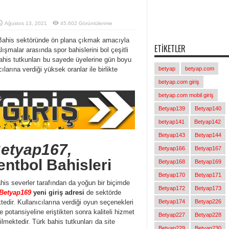
Ağustos 13, 2021
45,602 Görüntülenme
ahis sektöründe ön plana çıkmak amacıyla
ETIKETLER
lışmalar arasında spor bahislerini bol çeşitli
Bahis tutkunları bu sayede üyelerine gün boyu
larına verdiği yüksek oranlar ile birlikte
betyap
betyap.com
betyap.com giriş
betyap.com mobil giriş
Betyap139
Betyap140
betyap141
Betyap142
Betyap143
Betyap144
Betyap167,
Betyap166
Betyap167
ntbol Bahisleri
Betyap168
Betyap169
Betyap170
Betyap171
his severler tarafından da yoğun bir biçimde
Betyap172
Betyap173
 Betyap169
yeni giriş adresi
de sektörde
Betyap174
Betyap226
ektedir. Kullanıcılarına verdiği oyun seçenekleri
 potansiyeline eriştikten sonra kaliteli hizmet
Betyap227
Betyap228
ilmektedir. Türk bahis tutkunları da site
Betyap229
Betyap230