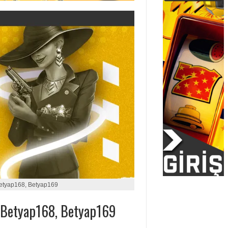
etyap168, Betyap169
 Betyap168, Betyap169