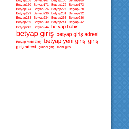
Betyap166
Betyap167
Betyap168
Betyap169
Betyap170
Betyap171
Betyap172
Betyap173
Betyap174
Betyap226
Betyap227
Betyap228
Betyap229
Betyap230
Betyap231
Betyap232
Betyap233
Betyap234
Betyap235
Betyap236
Betyap239
Betyap240
Betyap241
Betyap242
betyap bahis
Betyap243
Betyap244
betyap giriş
betyap giriş adresi
betyap yeni giriş
giriş
Betyap Mobil Giriş
giriş adresi
güncel giriş
mobil giriş