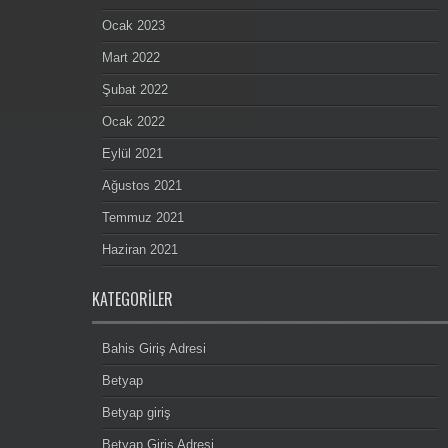
Ocak 2023
Mart 2022
Şubat 2022
Ocak 2022
Eylül 2021
Ağustos 2021
Temmuz 2021
Haziran 2021
KATEGORILER
Bahis Giriş Adresi
Betyap
Betyap giriş
Betyap Giriş Adresi