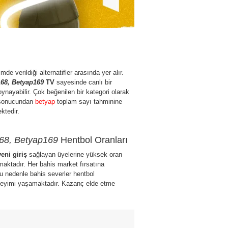
de verildiği alternatifler arasında yer alır.
168, Betyap169
TV
sayesinde canlı bir
oynayabilir. Çok beğenilen bir kategori olarak
n sonucundan
betyap
toplam sayı tahminine
ktedir.
68, Betyap169
Hentbol Oranları
eni giriş
sağlayan üyelerine yüksek oran
lmaktadır. Her bahis market fırsatına
 Bu nedenle bahis severler hentbol
eneyimi yaşamaktadır. Kazanç elde etme