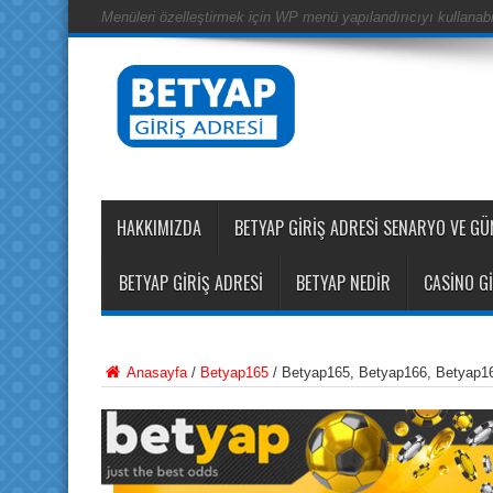
Menüleri özelleştirmek için WP menü yapılandırıcıyı kullanabil
HAKKIMIZDA
BETYAP GIRIŞ ADRESI SENARYO VE GÜ
BETYAP GIRIŞ ADRESI
BETYAP NEDIR
CASINO GI
Anasayfa
/
Betyap165
/
Betyap165, Betyap166, Betyap16