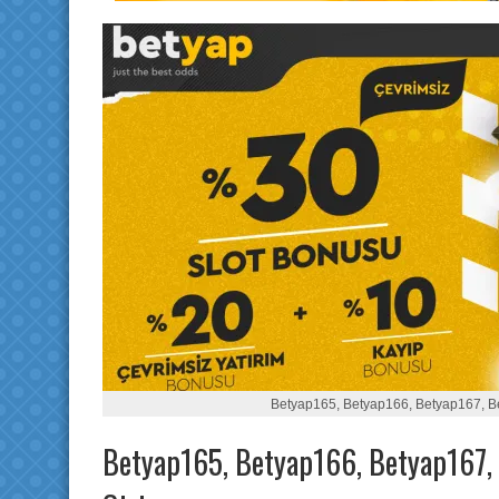
Betyap165, Betyap166, Betyap167, B
Betyap165, Betyap166, Betyap167,