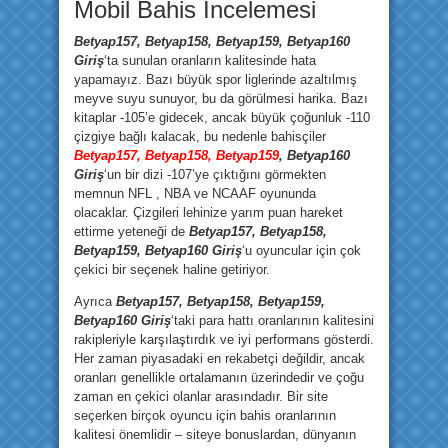
Mobil Bahis İncelemesi
Betyap157, Betyap158, Betyap159, Betyap160
Giriş
‘ta sunulan oranların kalitesinde hata
yapamayız. Bazı büyük spor liglerinde azaltılmış
meyve suyu sunuyor, bu da görülmesi harika. Bazı
kitaplar -105’e gidecek, ancak büyük çoğunluk -110
çizgiye bağlı kalacak, bu nedenle bahisçiler
Betyap157, Betyap158, Betyap159
, Betyap160
Giriş
‘un bir dizi -107’ye çıktığını görmekten
memnun NFL , NBA ve NCAAF oyununda
olacaklar. Çizgileri lehinize yarım puan hareket
ettirme yeteneği de
Betyap157, Betyap158,
Betyap159, Betyap160 Giriş
‘u oyuncular için çok
çekici bir seçenek haline getiriyor.
Ayrıca
Betyap157, Betyap158, Betyap159,
Betyap160 Giriş
‘taki para hattı oranlarının kalitesini
rakipleriyle karşılaştırdık ve iyi performans gösterdi.
Her zaman piyasadaki en rekabetçi değildir, ancak
oranları genellikle ortalamanın üzerindedir ve çoğu
zaman en çekici olanlar arasındadır. Bir site
seçerken birçok oyuncu için bahis oranlarının
kalitesi önemlidir – siteye bonuslardan, dünyanın