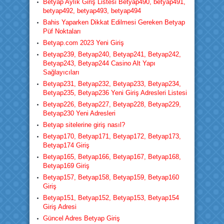
Betyap Aylık Giriş Listesi Betyap490, betyap491,
betyap492, betyap493, betyap494
Bahis Yaparken Dikkat Edilmesi Gereken Betyap
Püf Noktaları
Betyap.com 2023 Yeni Giriş
Betyap239, Betyap240, Betyap241, Betyap242,
Betyap243, Betyap244 Casino Alt Yapı
Sağlayıcıları
Betyap231, Betyap232, Betyap233, Betyap234,
Betyap235, Betyap236 Yeni Giriş Adresleri Listesi
Betyap226, Betyap227, Betyap228, Betyap229,
Betyap230 Yeni Adresleri
Betyap sitelerine giriş nasıl?
Betyap170, Betyap171, Betyap172, Betyap173,
Betyap174 Giriş
Betyap165, Betyap166, Betyap167, Betyap168,
Betyap169 Giriş
Betyap157, Betyap158, Betyap159, Betyap160
Giriş
Betyap151, Betyap152, Betyap153, Betyap154
Giriş Adresi
Güncel Adres Betyap Giriş