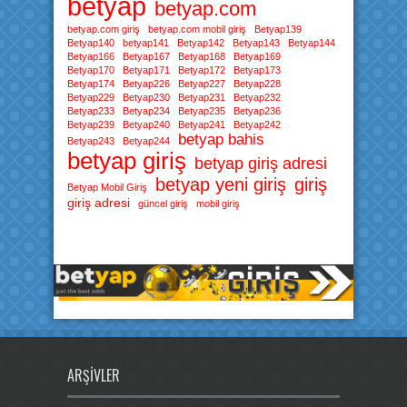
betyap
betyap.com
betyap.com giriş
betyap.com mobil giriş
Betyap139
Betyap140
betyap141
Betyap142
Betyap143
Betyap144
Betyap166
Betyap167
Betyap168
Betyap169
Betyap170
Betyap171
Betyap172
Betyap173
Betyap174
Betyap226
Betyap227
Betyap228
Betyap229
Betyap230
Betyap231
Betyap232
Betyap233
Betyap234
Betyap235
Betyap236
Betyap239
Betyap240
Betyap241
Betyap242
betyap bahis
Betyap243
Betyap244
betyap giriş
betyap giriş adresi
betyap yeni giriş
giriş
Betyap Mobil Giriş
giriş adresi
güncel giriş
mobil giriş
ARŞIVLER