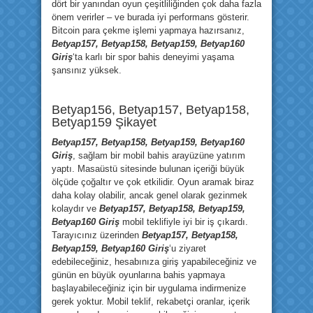
dört bir yanından oyun çeşitliliğinden çok daha fazla
önem verirler – ve burada iyi performans gösterir.
Bitcoin para çekme işlemi yapmaya hazırsanız,
Betyap157, Betyap158, Betyap159, Betyap160
Giriş
‘ta karlı bir spor bahis deneyimi yaşama
şansınız yüksek.
Betyap156, Betyap157, Betyap158,
Betyap159 Şikayet
Betyap157, Betyap158, Betyap159, Betyap160
Giriş
, sağlam bir mobil bahis arayüzüne yatırım
yaptı. Masaüstü sitesinde bulunan içeriği büyük
ölçüde çoğaltır ve çok etkilidir. Oyun aramak biraz
daha kolay olabilir, ancak genel olarak gezinmek
kolaydır ve
Betyap157, Betyap158, Betyap159,
Betyap160 Giriş
mobil teklifiyle iyi bir iş çıkardı.
Tarayıcınız üzerinden
Betyap157, Betyap158,
Betyap159, Betyap160 Giriş
‘u ziyaret
edebileceğiniz, hesabınıza giriş yapabileceğiniz ve
günün en büyük oyunlarına bahis yapmaya
başlayabileceğiniz için bir uygulama indirmenize
gerek yoktur. Mobil teklif, rekabetçi oranlar, içerik