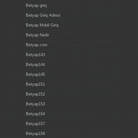
Betyap giriş
Betyap Giriş Adresi
Betyap Mobil Giriş
Betyap Nedir
Betyap.com
Betyap143
Betyap144
Betyap145
Betyap151
Betyap152
Betyap153
Betyap154
Betyap157
Betyap158