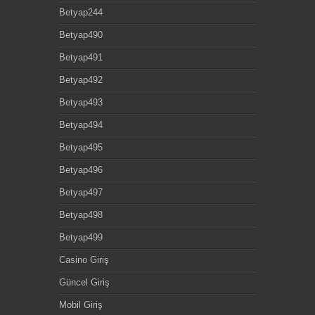
Betyap244
Betyap490
Betyap491
Betyap492
Betyap493
Betyap494
Betyap495
Betyap496
Betyap497
Betyap498
Betyap499
Casino Giriş
Güncel Giriş
Mobil Giriş